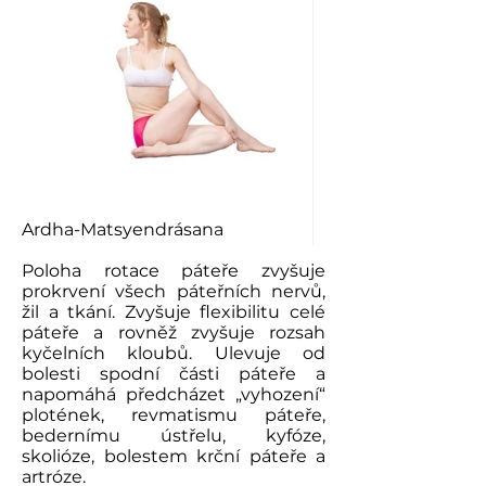
Ardha-Matsyendrásana
Poloha rotace páteře zvyšuje
prokrvení všech páteřních nervů,
žil a tkání. Zvyšuje flexibilitu celé
páteře a rovněž zvyšuje rozsah
kyčelních kloubů. Ulevuje od
bolesti spodní části páteře a
napomáhá předcházet „vyhození“
plotének, revmatismu páteře,
bedernímu ústřelu, kyfóze,
skolióze, bolestem krční páteře a
artróze.