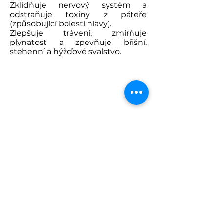
Zklidňuje nervový systém a
odstraňuje toxiny z páteře
(způsobující bolesti hlavy).
Zlepšuje trávení, zmírňuje
plynatost a zpevňuje břišní,
stehenní a hýžďové svalstvo.
O BIKRAM JÓZE
JÓGOVÉ POZICE
ETIKETA
BIKRAM BLOG
NÁŠ PŘÍBĚH
ČSKJ