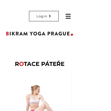
Login
R
O
TACE PÁTEŘE