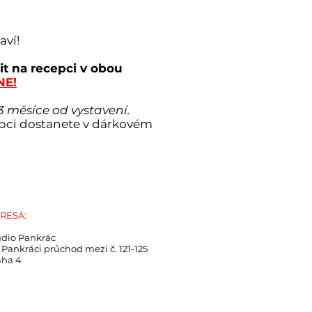
aví!
t na recepci v obou
NE!
3 měsíce od vystavení.
epci dostanete v dárkovém
RESA:
udio Pankrác
Pankráci průchod mezi č. 121-125
aha 4