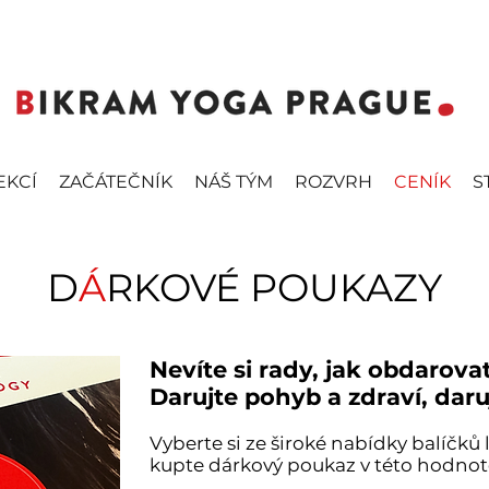
EKCÍ
ZAČÁTEČNÍK
NÁŠ TÝM
ROZVRH
CENÍK
S
D
Á
RKOVÉ POUKAZY
Nevíte si rady, jak obdarova
Darujte pohyb a zdraví, daru
Vyberte si ze široké nabídky balíčků
kupte dárkový poukaz v této hodnot