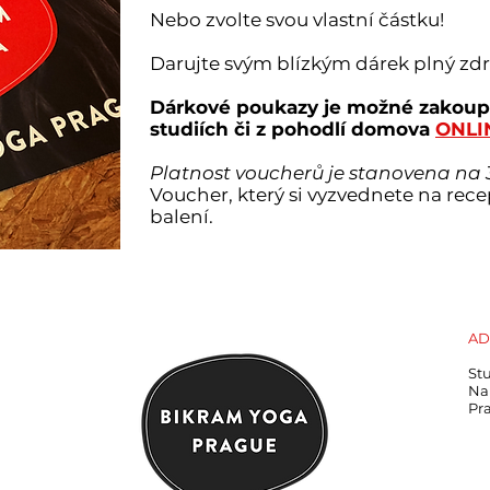
Nebo zvolte svou vlastní částku!
Darujte svým blízkým dárek plný zdr
Dárkové poukazy je možné zakoupi
studiích či z pohodlí domova
ONLI
Platnost voucherů je stanovena na 
Voucher, který si vyzvednete na rec
balení.
AD
St
Na 
Pr