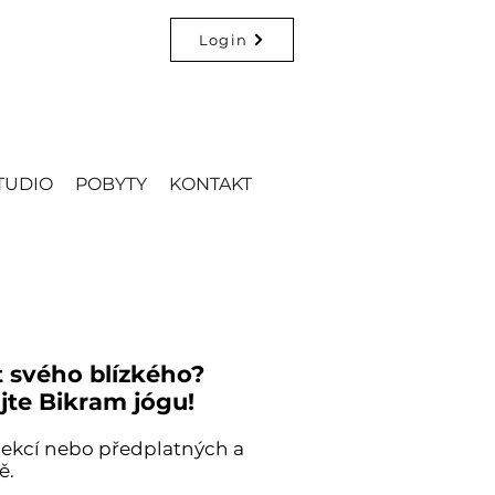
Login
TUDIO
POBYTY
KONTAKT
t svého blízkého?
jte Bikram jógu!
 lekcí nebo předplatných a
ě.