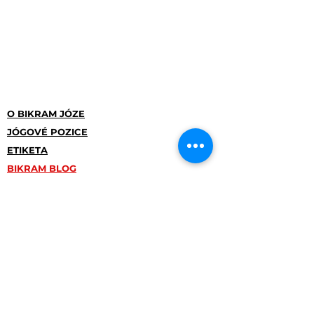
O BIKRAM JÓZE
JÓGOVÉ POZICE
ETIKETA
BIKRAM BLOG
NÁŠ PŘÍBĚH
ČSKJ
OBCHODNÍ PODMÍNKY
POVINNĚ ZVEŘEJŇOVANÉ
INFORMACE
ADRESA:
Studio Pankrác
Na Pankráci průchod mezi č. 121-125