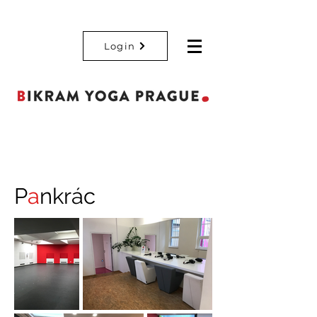
Login
P
a
nkrác