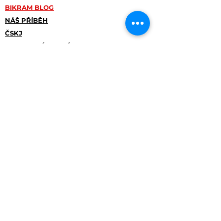
BIKRAM BLOG
NÁŠ PŘÍBĚH
ČSKJ
OBCHODNÍ PODMÍNKY
POVINNĚ ZVEŘEJŇOVANÉ
INFORMACE
ADRESA:
Studio Pankrác
Na Pankráci průchod mezi č. 121-125
Praha 4