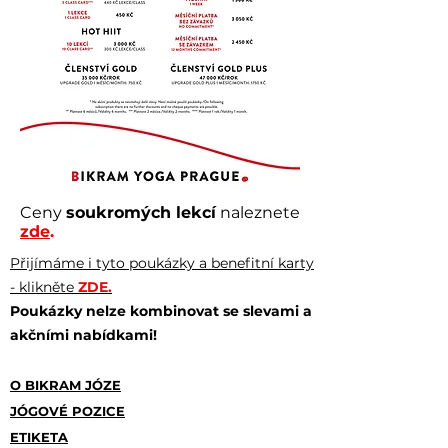
Ceny
soukromých lekcí
naleznete
zde
.
Přijímáme i tyto poukázky a benefitní karty
- klikněte
ZDE.
Poukázky nelze kombinovat se slevami a
akčními nabídkami!
O BIKRAM JÓZE
JÓGOVÉ POZICE
ETIKETA