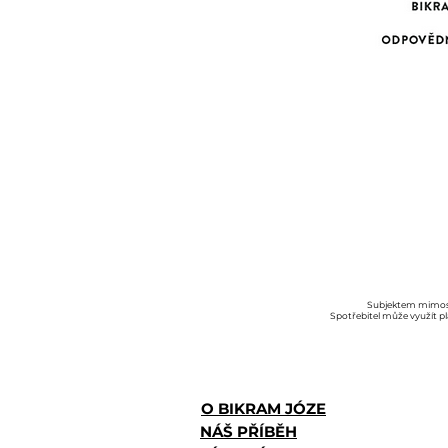
Subjektem mimosou
Spotřebitel může využít pl
O BIKRAM JÓZE
NÁŠ PŘÍBĚH