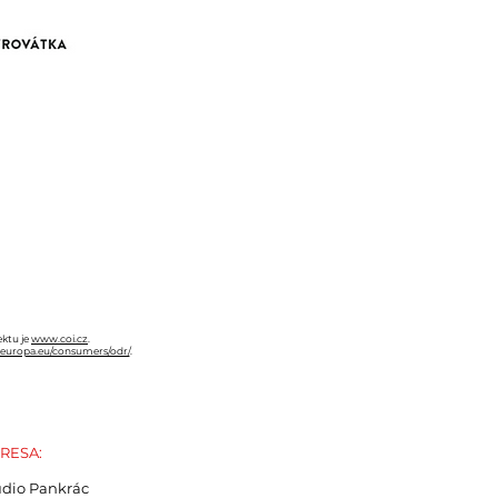
ektu je
www.coi.cz
.
c.europa.eu/consumers/odr/
.
RESA:
udio Pankrác