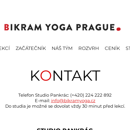
EKCÍ
ZAČÁTEČNÍK
NÁŠ TÝM
ROZVRH
CENÍK
S
K
O
NTAKT
Telefon Studio Pankrác: (+420) 224 222 892
E-mail:
info@bikramyoga.cz
Do studia je možné se dovolat vždy 30 minut před lekcí.