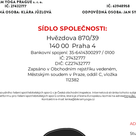
SÍDLO SPOLEČNOSTI:
Hvězdova 870/39
140 00 Praha 4
Bankovní spojení: 35-6414300297 / 0100
IČ: 27432777
DIČ: CZ27432777
Zapsáno v Obchodním rejstříku vedeném,
Městským soudem v Praze, oddíl C, vložka
112382
dního řešení spotřebitelských sporů v je Česká obchodní inspekce. Internetová stránka tohoto subj
atformu pro řešení spotřebitelských sporů online, která je zřízena Evropskou komisí na adrese
http://e
Kontaktní e-mail:
lenka@bikramyoga.cz
AD
St