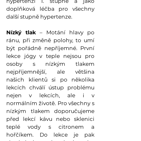
hypertenzi I. stupně a jako
doplňková léčba pro všechny
další stupně hypertenze.
Nízký tlak
– Motání hlavy po
ránu, při změně polohy, to umí
být pořádně nepříjemné. První
lekce jógy v teple nejsou pro
osoby s nízkým tlakem
nejpříjemnější, ale většina
našich klientů si po několika
lekcích chválí ústup problému
nejen v lekcích, ale i v
normálním životě. Pro všechny s
nízkým tlakem doporučujeme
před lekcí kávu nebo sklenici
teplé vody s citronem a
hořčíkem. Do lekce je pak