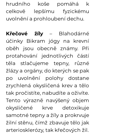
hrudního koše pomáhá k
celkově lepšímu fyzickému
uvolnění a prohloubení dechu.
Křečové žíly
– Blahodárné
účinky Bikram jógy na krevní
oběh jsou obecně známy. Při
protahování jednotlivých částí
těla stlačujeme tepny, různé
žlázy a orgány, do kterých se pak
po uvolnění polohy dostane
zrychlená okysličená krev a tělo
tak pročistíte, nabudíte a oživíte.
Tento výrazně navýšený objem
okysličené krve detoxikuje
samotné tepny a žíly a prokrvuje
žilní stěnu, čímž zbavuje tělo jak
arteriosklerózy, tak křečových žil.