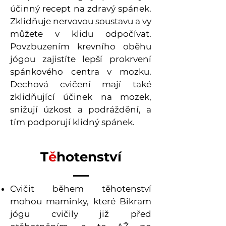
účinný recept na zdravý spánek.
Zklidňuje nervovou soustavu a vy
můžete v klidu odpočívat.
Povzbuzením krevního oběhu
jógou zajistíte lepší prokrvení
spánkového centra v mozku.
Dechová cvičení mají také
zklidňující účinek na mozek,
snižují úzkost a podráždění, a
tím podporují klidný spánek.
T
ě
hotenství
Cvičit během těhotenství
mohou maminky, které Bikram
jógu cvičily již před