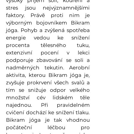
vysoký příjem soli, kouření a
stres jsou nejvýznamnějšími
faktory. Právě proti nim je
výborným bojovníkem Bikram
jóga. Pohyb a zvýšená spotřeba
energie vedou ke snížení
procenta tělesného tuku,
extenzivní pocení v lekci
podporuje zbavování se soli a
nadměrných tekutin. Aerobní
aktivita, kterou Bikram jóga je,
zvyšuje prokrvení všech svalů a
tím se snižuje odpor velkého
množství cév lidském těle
najednou. Při pravidelném
cvičení dochází ke snížení tlaku.
Bikram jóga je tak vhodnou
počáteční léčbou pro