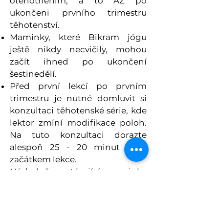
otěhotněním, a to AŽ po
ukončeni prvního trimestru
těhotenství.
Maminky, které Bikram jógu
ještě nikdy necvičily, mohou
začít ihned po ukončení
šestinedělí.
Před první lekcí po prvním
trimestru je nutné domluvit si
konzultaci těhotenské série, kde
lektor zmíní modifikace poloh.
Na tuto konzultaci dorazte
alespoň 25 - 20 minut před
začátkem lekce.
Následně nastávající maminka
může cvičit až do porodu.
Proč cvičit Bikram jógu v