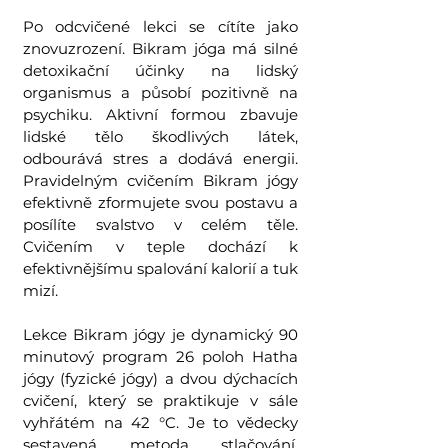
Po odcvičené lekci se cítíte jako
znovuzrození. Bikram jóga má silné
detoxikační účinky na lidský
organismus a působí pozitivně na
psychiku. Aktivní formou zbavuje
lidské tělo škodlivých látek,
odbourává stres a dodává energii.
Pravidelným cvičením Bikram jógy
efektivně zformujete svou postavu a
posílíte svalstvo v celém těle.
Cvičením v teple dochází k
efektivnějšímu spalování kalorií a tuk
mizí.
Lekce Bikram jógy je dynamický 90
minutový program 26 poloh Hatha
jógy (fyzické jógy) a dvou dýchacích
cvičení, který se praktikuje v sále
vyhřátém na 42 °C. Je to vědecky
sestavená metoda stlačování,