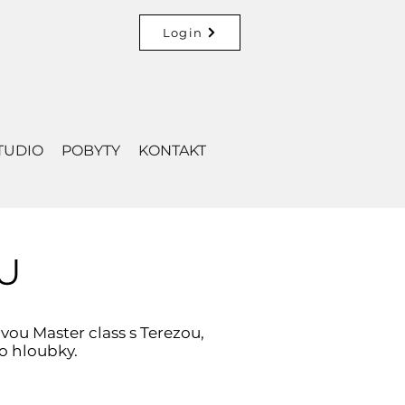
Login
TUDIO
POBYTY
KONTAKT
U
vou Master class s Terezou,
o hloubky.