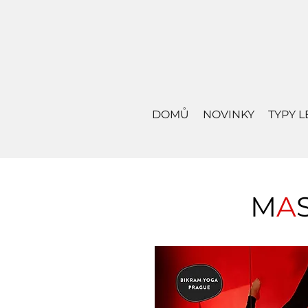
DOMŮ
NOVINKY
TYPY L
M
A