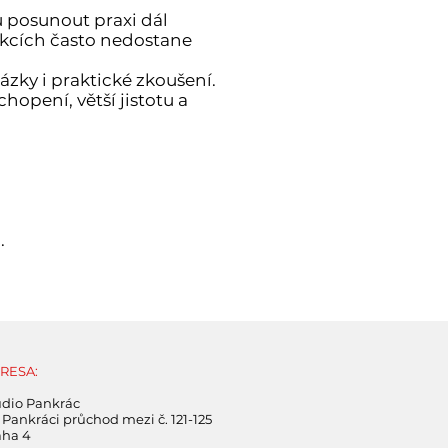
u posunout praxi dál
lekcích často nedostane
ázky i praktické zkoušení.
opení, větší jistotu a
.
RESA:
udio Pankrác
Pankráci průchod mezi č. 121-125
aha 4