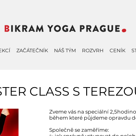
EKCÍ
ZAČÁTEČNÍK
NÁŠ TÝM
ROZVRH
CENÍK
S
STER CLASS S TEREZO
Zveme vás na speciální 2,5hodino
během které půjdeme opravdu d
Společně se zaměříme: