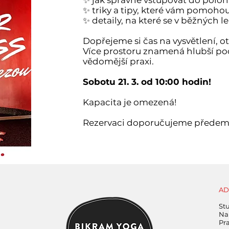
✨ jak správně vstupovat do poloh
✨ triky a tipy, které vám pomoho
✨ detaily, na které se v běžných 
Dopřejeme si čas na vysvětlení, ot
Více prostoru znamená hlubší poch
vědomější praxi.
Sobotu 21. 3. od 10:00 hodin
!
Kapacita je omezená!
Rezervaci doporučujeme předem
AD
St
Na 
Pr