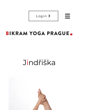
Login
J
i
ndřiška