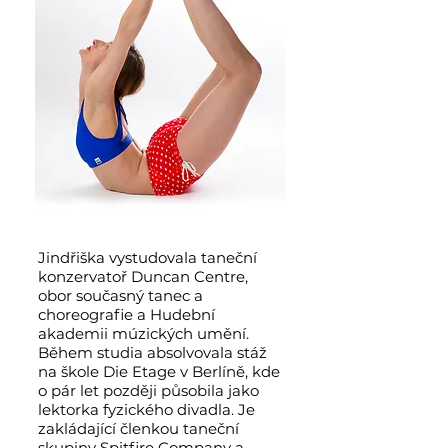
Jindřiška vystudovala taneční
konzervatoř Duncan Centre,
obor současný tanec a
choreografie a Hudební
akademii múzických umění.
Během studia absolvovala stáž
na škole Die Etage v Berlíně, kde
o pár let později působila jako
lektorka fyzického divadla. Je
zakládající členkou taneční
skupiny Spitfire Company a