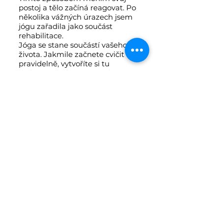
postoj a tělo začíná reagovat. Po
několika vážných úrazech jsem
jógu zařadila jako součást
rehabilitace.
Jóga se stane součástí vašeho
života. Jakmile začnete cvičit
pravidelně, vytvoříte si tu
nejlepší závislost. Vaše tělo a
mysl se čistí, stáváte se
odolnějšími, vyrovnanějšími,
uvědomělejšími. A navíc je stále
na čem pracovat, stále se
můžete rozvíjet. Protože nejen
vaše tělo potřebuje očistu. Je
úžasné učit se sebekontrole a
koncentraci – té nejlepší
meditaci.
O BIKRAM JÓZE
JÓGOVÉ POZICE
ETIKETA